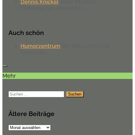
Dennis Knickel
Autor, Musiker,
Filmemacher, Reisender …
Auch schön
Humorzentrum
Der Blog von Zeha
Schmitdke
Mehr
Suchen
nach:
Ältere Beiträge
Ältere
Beiträge