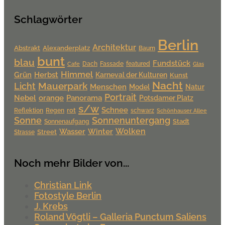
Schlagwörter
Berlin
Architektur
Alexanderplatz
Abstrakt
Baum
bunt
blau
Fundstück
Dach
Fassade
featured
Cafe
Glas
Himmel
Grün
Herbst
Karneval der Kulturen
Kunst
Nacht
Mauerpark
Licht
Menschen
Model
Natur
Portrait
Nebel
orange
Panorama
Potsdamer Platz
s/w
Schnee
rot
Reflektion
Regen
schwarz
Schönhauser Allee
Sonne
Sonnenuntergang
Stadt
Sonnenaufgang
Wolken
Wasser
Winter
Street
Strasse
Noch mehr Bilder von...
Christian Link
Fotostyle Berlin
J. Krebs
Roland Vögtli – Galleria Punctum Saliens