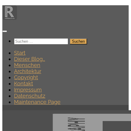
Zum
Inhalt
springen
Suchen
nach:
Start
Dieser Blog…
Menschen
Architektur
Copyright
Kontakt
Impressum
Datenschutz
Maintenance Page