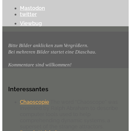
Mastodon
twitter
Viewbug
Bitte Bilder anklicken zum Vergrößern.
Bei mehreren Bilder startet eine Diaschau.
Kommentare sind willkommen!
Interessantes
Chaoscopie
The word “Chaoscope” was
invented by Ralph Abraham to describe
computer tools used to help
comprehending dynamic systems, a
superset of the strange attractors.