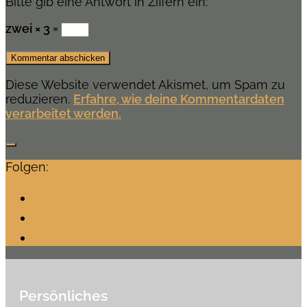
Bitte gib eine Antwort in Ziffern ein:
zwei × 3 =
Diese Website verwendet Akismet, um Spam zu
reduzieren.
Erfahre, wie deine Kommentardaten
verarbeitet werden.
Folgen:
Persönliches