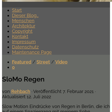
Start
Dieser Blog…
Menschen
Architektur
Copyright
Kontakt
Impressum
Datenschutz
Maintenance Page
Featured
/
Street
/
Video
0
SloMo Regen
von
Rehbach
· Veröffentlicht
7. Februar 2021
·
Aktualisiert
12. Juli 2022
Slow Motion Eindrücke von Regen in Berlin, die ich
auf einem Spaziergang mit meinem Sohn