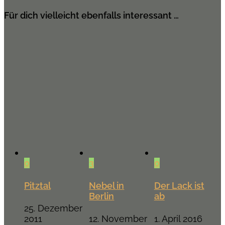
Für dich vielleicht ebenfalls interessant …
0
3
0
Pitztal
Nebel in
Der Lack ist
Berlin
ab
25. Dezember
2011
12. November
1. April 2016