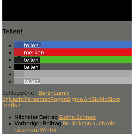
Teilen!
teilen
merken
teilen
teilen
teilen
Schlagwörter:
Berlin
Lumix
S5
Nacht
Panasonic
Regen
Sigma Art
SloMo
Slow
motion
Nächster Beitrag
SloMo Schnee
Vorheriger Beitrag
Berlin kann auch (ein
bisschen) Winter