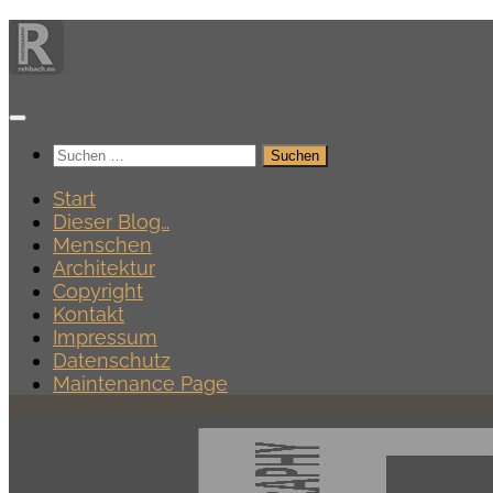
Zum
Inhalt
springen
Suchen
nach:
Start
Dieser Blog…
Menschen
Architektur
Copyright
Kontakt
Impressum
Datenschutz
Maintenance Page