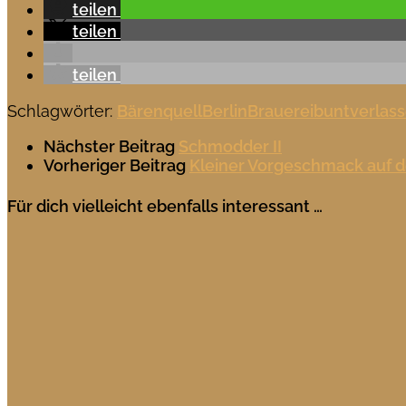
teilen
teilen
teilen
Schlagwörter:
Bärenquell
Berlin
Brauerei
bunt
verlas
Nächster Beitrag
Schmodder II
Vorheriger Beitrag
Kleiner Vorgeschmack auf 
Für dich vielleicht ebenfalls interessant …