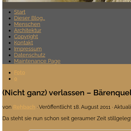
Start
Dieser Blog…
Menschen
Architektur
Copyright
Kontakt
Impressum
Datenschutz
Maintenance Page
Foto
0
(Nicht ganz) verlassen – Bärenquel
von
Rehbach
· Veröffentlicht
18. August 2011
· Aktual
Da steht sie nun schon seit geraumer Zeit stillgele