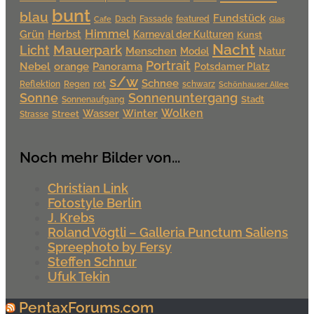
bunt
blau
Fundstück
Dach
Fassade
featured
Cafe
Glas
Himmel
Grün
Herbst
Karneval der Kulturen
Kunst
Nacht
Mauerpark
Licht
Menschen
Model
Natur
Portrait
Nebel
orange
Panorama
Potsdamer Platz
s/w
Schnee
rot
Reflektion
Regen
schwarz
Schönhauser Allee
Sonne
Sonnenuntergang
Stadt
Sonnenaufgang
Wolken
Wasser
Winter
Street
Strasse
Noch mehr Bilder von...
Christian Link
Fotostyle Berlin
J. Krebs
Roland Vögtli – Galleria Punctum Saliens
Spreephoto by Fersy
Steffen Schnur
Ufuk Tekin
PentaxForums.com