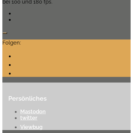
bei 100 und 180 fps.
Folgen:
Persönliches
Mastodon
twitter
Viewbug