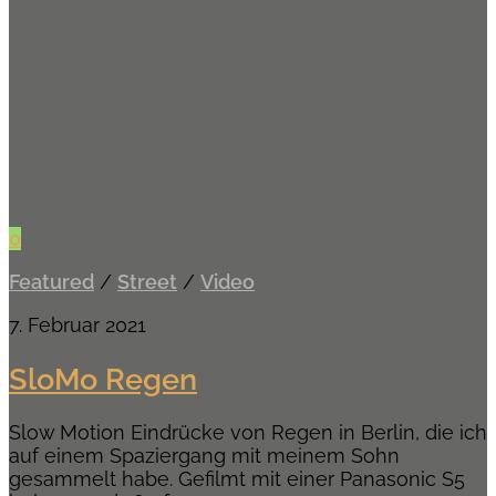
0
Featured
/
Street
/
Video
7. Februar 2021
SloMo Regen
Slow Motion Eindrücke von Regen in Berlin, die ich
auf einem Spaziergang mit meinem Sohn
gesammelt habe. Gefilmt mit einer Panasonic S5