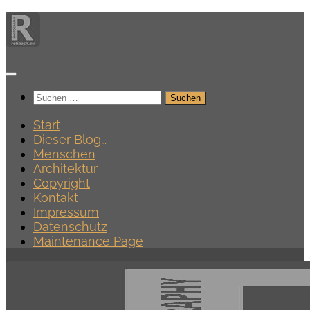
Zum
Inhalt
springen
Suchen
nach:
Start
Dieser Blog…
Menschen
Architektur
Copyright
Kontakt
Impressum
Datenschutz
Maintenance Page