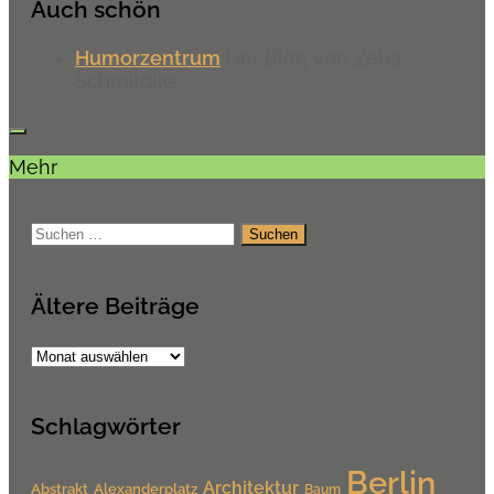
Auch schön
Humorzentrum
Der Blog von Zeha
Schmitdke
Mehr
Suchen
nach:
Ältere Beiträge
Ältere
Beiträge
Schlagwörter
Berlin
Architektur
Alexanderplatz
Abstrakt
Baum