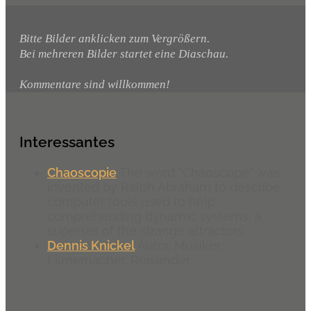
Bitte Bilder anklicken zum Vergrößern.
Bei mehreren Bilder startet eine Diaschau.
Kommentare sind willkommen!
Interessantes
Chaoscopie
The word “Chaoscope” was
invented by Ralph Abraham to describe
computer tools used to help
comprehending dynamic systems, a
superset of the strange attractors.
Dennis Knickel
Autor, Musiker,
Filmemacher, Reisender …