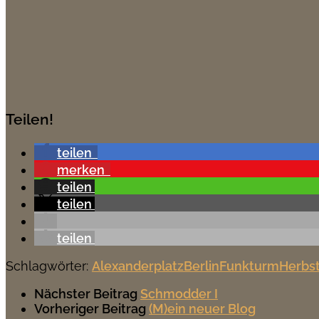
Teilen!
teilen
merken
teilen
teilen
teilen
Schlagwörter:
Alexanderplatz
Berlin
Funkturm
Herbs
Nächster Beitrag
Schmodder I
Vorheriger Beitrag
(M)ein neuer Blog