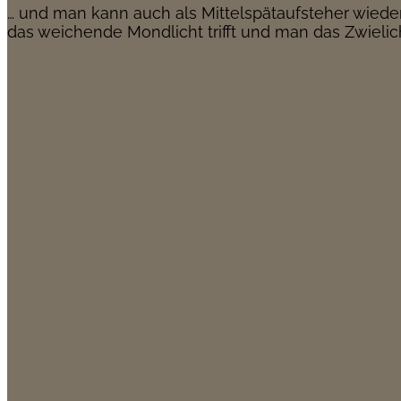
… und man kann auch als Mittelspätaufsteher wied
das weichende Mondlicht trifft und man das Zwielic