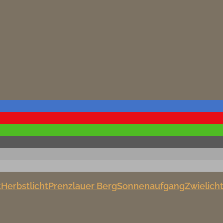
t
Herbstlicht
Prenzlauer Berg
Sonnenaufgang
Zwielich