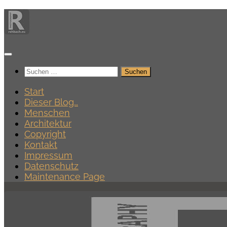
Zum
Inhalt
springen
Suchen
nach:
Start
Dieser Blog…
Menschen
Architektur
Copyright
Kontakt
Impressum
Datenschutz
Maintenance Page