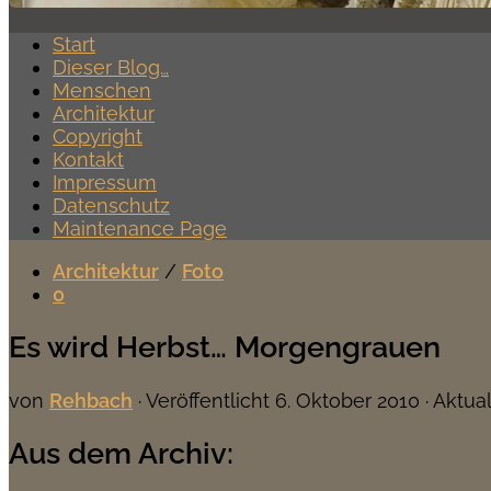
Start
Dieser Blog…
Menschen
Architektur
Copyright
Kontakt
Impressum
Datenschutz
Maintenance Page
Architektur
/
Foto
0
Es wird Herbst… Morgengrauen
von
Rehbach
· Veröffentlicht
6. Oktober 2010
· Aktual
Aus dem Archiv: