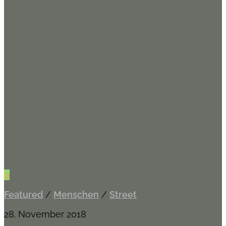
0
Featured
/
Menschen
/
Street
28. November 2018