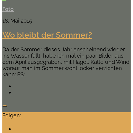
Foto
18. Mai 2015
Wo bleibt der Sommer?
Da der Sommer dieses Jahr anscheinend wieder
ins Wasser fällt, habe ich mal ein paar Bilder aus
dem April ausgegraben, mit Hagel, Kälte und Wind,
worauf man im Sommer wohl locker verzichten
kann: PS:...
Folgen: