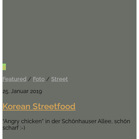
0
Featured
/
Foto
/
Street
25. Januar 2019
Korean Streetfood
“Angry chicken” in der Schönhauser Allee, schön
scharf :-)