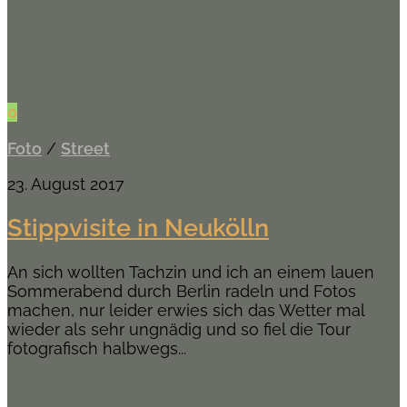
0
Foto
/
Street
23. August 2017
Stippvisite in Neukölln
An sich wollten Tachzin und ich an einem lauen
Sommerabend durch Berlin radeln und Fotos
machen, nur leider erwies sich das Wetter mal
wieder als sehr ungnädig und so fiel die Tour
fotografisch halbwegs...