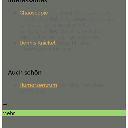
Interessantes
Chaoscopie
The word “Chaoscope” was
invented by Ralph Abraham to describe
computer tools used to help
comprehending dynamic systems, a
superset of the strange attractors.
Dennis Knickel
Autor, Musiker,
Filmemacher, Reisender …
Auch schön
Humorzentrum
Der Blog von Zeha
Schmitdke
Mehr