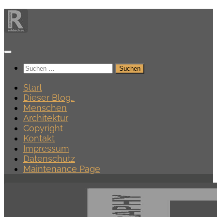
Zum
Inhalt
springen
Suchen
nach:
Start
Dieser Blog…
Menschen
Architektur
Copyright
Kontakt
Impressum
Datenschutz
Maintenance Page