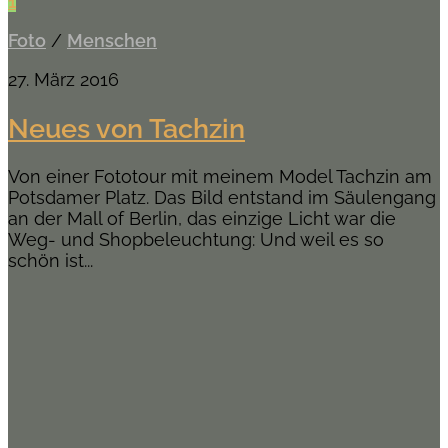
1
Foto
/
Menschen
27. März 2016
Neues von Tachzin
Von einer Fototour mit meinem Model Tachzin am
Potsdamer Platz. Das Bild entstand im Säulengang
an der Mall of Berlin, das einzige Licht war die
Weg- und Shopbeleuchtung: Und weil es so
schön ist...