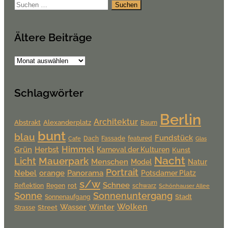
Suchen
nach:
Ältere Beiträge
Ältere
Beiträge
Schlagwörter
Berlin
Architektur
Alexanderplatz
Abstrakt
Baum
bunt
blau
Fundstück
Dach
Fassade
featured
Cafe
Glas
Himmel
Grün
Herbst
Karneval der Kulturen
Kunst
Nacht
Mauerpark
Licht
Menschen
Model
Natur
Portrait
Nebel
orange
Panorama
Potsdamer Platz
s/w
Schnee
rot
Reflektion
Regen
schwarz
Schönhauser Allee
Sonne
Sonnenuntergang
Stadt
Sonnenaufgang
Wolken
Wasser
Winter
Street
Strasse