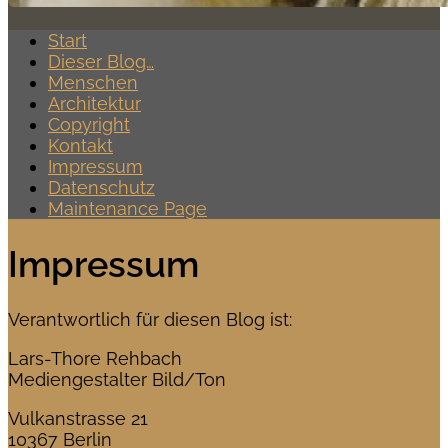
Start
Dieser Blog…
Menschen
Architektur
Copyright
Kontakt
Impressum
Datenschutz
Maintenance Page
Impressum
Verantwortlich für diesen Blog ist:
Lars-Thore Rehbach
Mediengestalter Bild/Ton
Vulkanstrasse 21
10367 Berlin