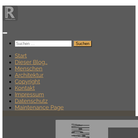
Zum
Inhalt
springen
Suchen
nach:
Start
Dieser Blog…
Menschen
Architektur
Copyright
Kontakt
Impressum
Datenschutz
Maintenance Page