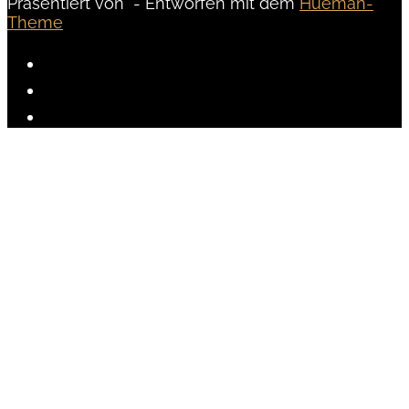
Präsentiert von
- Entworfen mit dem
Hueman-
Theme