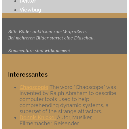
twitter
Viewbug
Bitte Bilder anklicken zum Vergrößern.
Bei mehreren Bilder startet eine Diaschau.
Kommentare sind willkommen!
Interessantes
Chaoscopie
The word “Chaoscope” was
invented by Ralph Abraham to describe
computer tools used to help
comprehending dynamic systems, a
superset of the strange attractors.
Dennis Knickel
Autor, Musiker,
Filmemacher, Reisender …