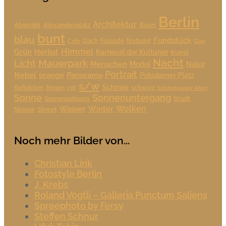
Berlin
Architektur
Alexanderplatz
Abstrakt
Baum
bunt
blau
Fundstück
Dach
Fassade
featured
Cafe
Glas
Himmel
Grün
Herbst
Karneval der Kulturen
Kunst
Nacht
Mauerpark
Licht
Menschen
Model
Natur
Portrait
Nebel
orange
Panorama
Potsdamer Platz
s/w
Schnee
rot
Reflektion
Regen
schwarz
Schönhauser Allee
Sonne
Sonnenuntergang
Stadt
Sonnenaufgang
Wolken
Wasser
Winter
Street
Strasse
Noch mehr Bilder von...
Christian Link
Fotostyle Berlin
J. Krebs
Roland Vögtli – Galleria Punctum Saliens
Spreephoto by Fersy
Steffen Schnur