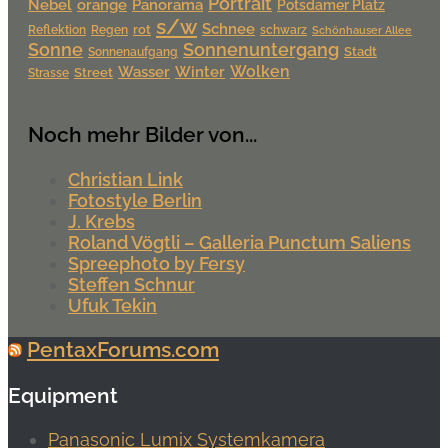
Portrait
Nebel
orange
Panorama
Potsdamer Platz
s/w
Schnee
rot
Reflektion
Regen
schwarz
Schönhauser Allee
Sonne
Sonnenuntergang
Stadt
Sonnenaufgang
Wolken
Wasser
Winter
Street
Strasse
Noch mehr Bilder von...
Christian Link
Fotostyle Berlin
J. Krebs
Roland Vögtli – Galleria Punctum Saliens
Spreephoto by Fersy
Steffen Schnur
Ufuk Tekin
PentaxForums.com
Equipment
Panasonic Lumix Systemkamera