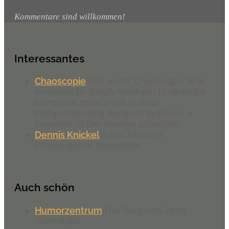
Kommentare sind willkommen!
Interessantes
Chaoscopie
The word “Chaoscope” was
invented by Ralph Abraham to describe
computer tools used to help
comprehending dynamic systems, a
superset of the strange attractors.
Dennis Knickel
Autor, Musiker,
Filmemacher, Reisender …
Auch schön
Humorzentrum
Der Blog von Zeha
Schmitdke