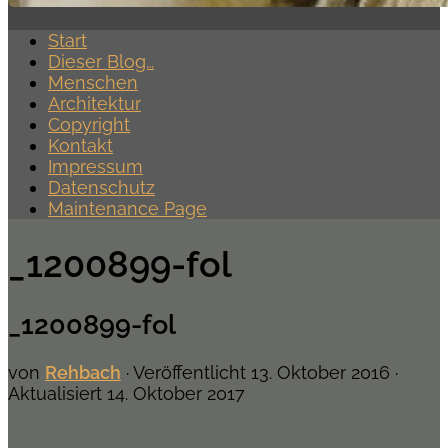
Start
Dieser Blog…
Menschen
Architektur
Copyright
Kontakt
Impressum
Datenschutz
Maintenance Page
_1200899-fol
_1200899-fol
von
Rehbach
· Veröffentlicht
13. Oktober 2016
·
Aktualisiert
14. Oktober 2017