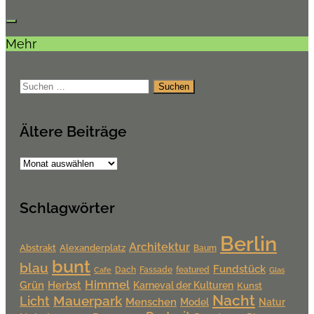
Mehr
Suchen
nach:
Ältere Beiträge
Ältere
Beiträge
Schlagwörter
Berlin
Architektur
Alexanderplatz
Abstrakt
Baum
bunt
blau
Fundstück
Dach
Fassade
featured
Cafe
Glas
Himmel
Grün
Herbst
Karneval der Kulturen
Kunst
Nacht
Mauerpark
Licht
Menschen
Model
Natur