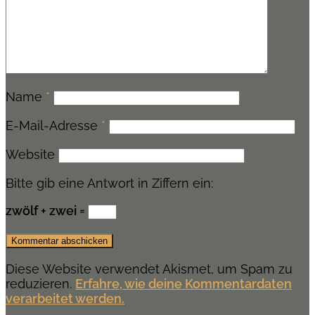
Name
*
E-Mail-Adresse
*
Website
Bitte gib eine Antwort in Ziffern ein:
zwölf + zwei =
Diese Website verwendet Akismet, um Spam zu
reduzieren.
Erfahre, wie deine Kommentardaten
verarbeitet werden.