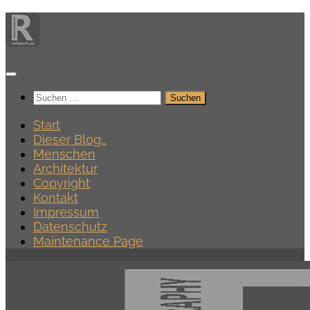
Zum
Inhalt
springen
Suchen
nach:
Start
Dieser Blog…
Menschen
Architektur
Copyright
Kontakt
Impressum
Datenschutz
Maintenance Page