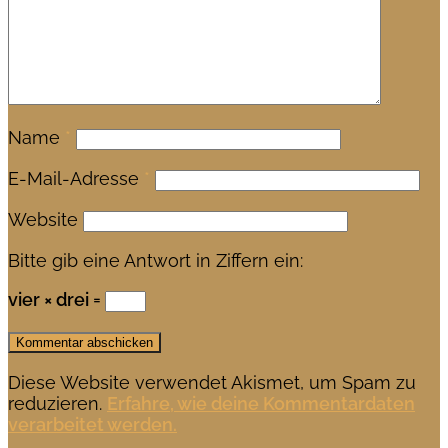
Name
*
E-Mail-Adresse
*
Website
Bitte gib eine Antwort in Ziffern ein:
vier × drei =
Diese Website verwendet Akismet, um Spam zu
reduzieren.
Erfahre, wie deine Kommentardaten
verarbeitet werden.