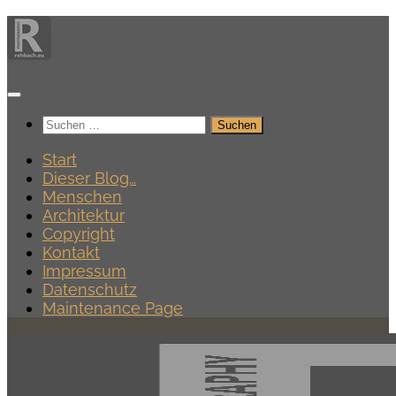
Zum
Inhalt
springen
Suchen
nach:
Start
Dieser Blog…
Menschen
Architektur
Copyright
Kontakt
Impressum
Datenschutz
Maintenance Page