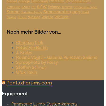
Portrait
Nebel
orange
Panorama
Potsdamer Platz
s/w
Schnee
rot
Reflektion
Regen
schwarz
Schönhauser Allee
Sonne
Sonnenuntergang
Stadt
Sonnenaufgang
Wolken
Wasser
Winter
Street
Strasse
Noch mehr Bilder von...
Christian Link
Fotostyle Berlin
J. Krebs
Roland Vögtli – Galleria Punctum Saliens
Spreephoto by Fersy
Steffen Schnur
Ufuk Tekin
PentaxForums.com
Equipment
Panasonic Lumix Systemkamera