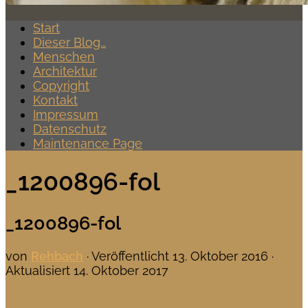
Start
Dieser Blog…
Menschen
Architektur
Copyright
Kontakt
Impressum
Datenschutz
Maintenance Page
_1200896-fol
_1200896-fol
von
Rehbach
· Veröffentlicht
13. Oktober 2016
·
Aktualisiert
14. Oktober 2017