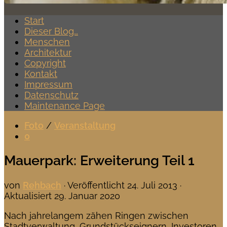
Start
Dieser Blog…
Menschen
Architektur
Copyright
Kontakt
Impressum
Datenschutz
Maintenance Page
Foto
/
Veranstaltung
0
Mauerpark: Erweiterung Teil 1
von
Rehbach
· Veröffentlicht
24. Juli 2013
·
Aktualisiert
29. Januar 2020
Nach jahrelangem zähen Ringen zwischen
Stadtverwaltung, Grundstückseignern, Investoren,