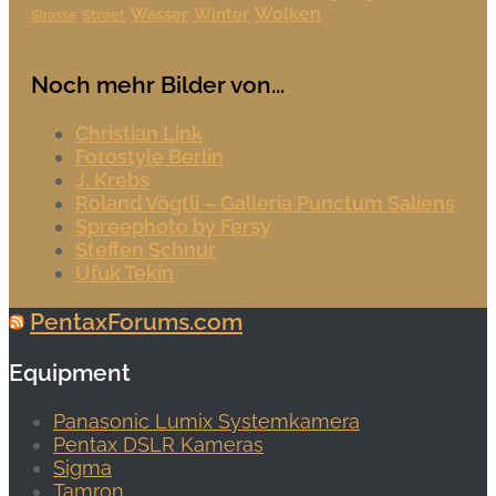
Wolken
Wasser
Winter
Street
Strasse
Noch mehr Bilder von...
Christian Link
Fotostyle Berlin
J. Krebs
Roland Vögtli – Galleria Punctum Saliens
Spreephoto by Fersy
Steffen Schnur
Ufuk Tekin
PentaxForums.com
Equipment
Panasonic Lumix Systemkamera
Pentax DSLR Kameras
Sigma
Tamron