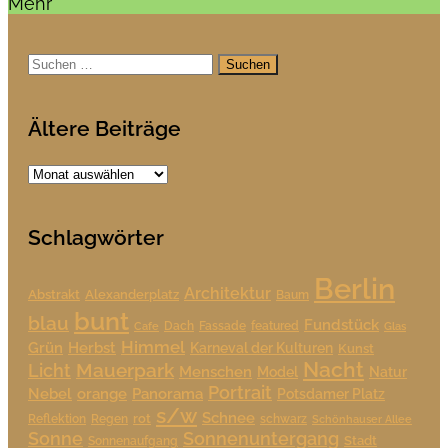
Mehr
Suchen
nach:
Ältere Beiträge
Ältere
Beiträge
Schlagwörter
Berlin
Architektur
Alexanderplatz
Abstrakt
Baum
bunt
blau
Fundstück
Dach
Fassade
featured
Cafe
Glas
Himmel
Grün
Herbst
Karneval der Kulturen
Kunst
Nacht
Mauerpark
Licht
Menschen
Model
Natur
Portrait
Nebel
orange
Panorama
Potsdamer Platz
s/w
Schnee
rot
Reflektion
Regen
schwarz
Schönhauser Allee
Sonne
Sonnenuntergang
Stadt
Sonnenaufgang