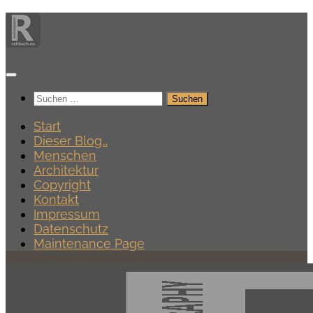
Zum
Inhalt
springen
Suchen
nach:
Start
Dieser Blog…
Menschen
Architektur
Copyright
Kontakt
Impressum
Datenschutz
Maintenance Page