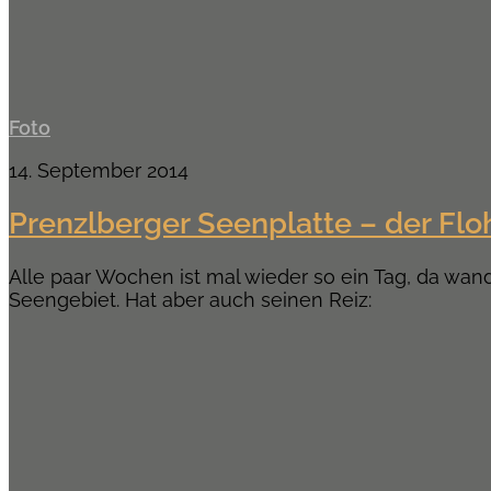
Foto
14. September 2014
Prenzlberger Seenplatte – der Fl
Alle paar Wochen ist mal wieder so ein Tag, da wa
Seengebiet. Hat aber auch seinen Reiz: