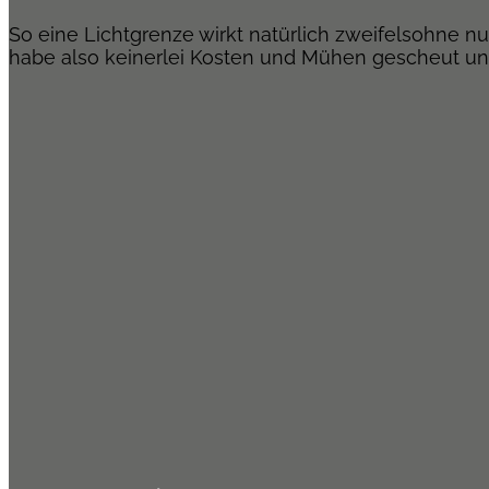
So eine Lichtgrenze wirkt natürlich zweifelsohne nu
habe also keinerlei Kosten und Mühen gescheut und