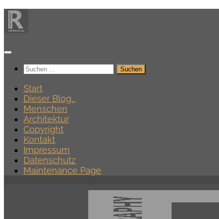
Zum
Inhalt
springen
Suchen
nach:
Start
Dieser Blog…
Menschen
Architektur
Copyright
Kontakt
Impressum
Datenschutz
Maintenance Page