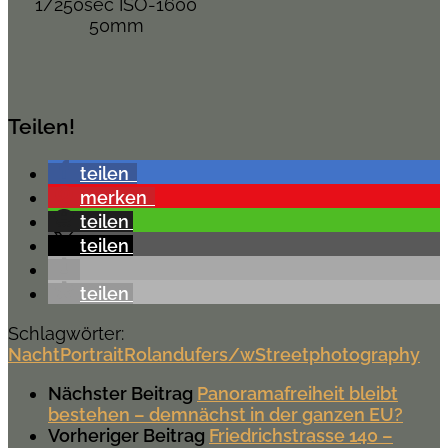
1/250sec ISO-1600
50mm
Teilen!
teilen
merken
teilen
teilen
teilen
Schlagwörter:
Nacht
Portrait
Rolandufer
s/w
Streetphotography
Nächster Beitrag
Panoramafreiheit bleibt
bestehen – demnächst in der ganzen EU?
Vorheriger Beitrag
Friedrichstrasse 140 –