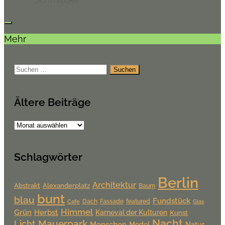
Mehr
Suchen
nach:
Ältere Beiträge
Ältere
Beiträge
Schlagwörter
Berlin
Architektur
Alexanderplatz
Abstrakt
Baum
bunt
blau
Fundstück
Dach
Fassade
featured
Cafe
Glas
Himmel
Grün
Herbst
Karneval der Kulturen
Kunst
Nacht
Mauerpark
Licht
Menschen
Model
Natur