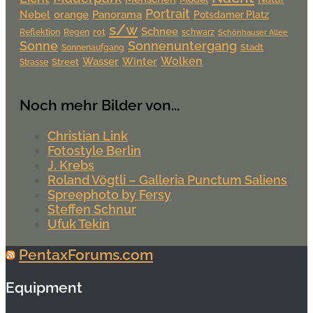
Portrait
Nebel
orange
Panorama
Potsdamer Platz
s/w
Schnee
rot
Reflektion
Regen
schwarz
Schönhauser Allee
Sonne
Sonnenuntergang
Stadt
Sonnenaufgang
Wolken
Wasser
Winter
Street
Strasse
Noch mehr Bilder von...
Christian Link
Fotostyle Berlin
J. Krebs
Roland Vögtli – Galleria Punctum Saliens
Spreephoto by Fersy
Steffen Schnur
Ufuk Tekin
PentaxForums.com
Equipment