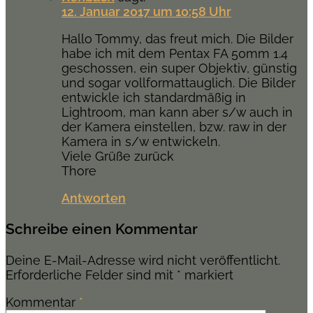
12. Januar 2017 um 10:58 Uhr
Hallo Tommy, das freut mich. Die Bilder
habe ich mit dem Pentax FA 50mm 1.4
geschossen, ein super Objektiv, günstig
und sogar vollformattauglich. Die Bilder
entwickle ich standardmäßig in
Lightroom, man kann aber s/w auch in
der Kamera einstellen, bzw. raw in der
Kamera in s/w entwickeln.
Viele Grüße zurück
Thore
Antworten
Schreibe einen Kommentar
Deine E-Mail-Adresse wird nicht veröffentlicht.
Erforderliche Felder sind mit
*
markiert
Kommentar
*