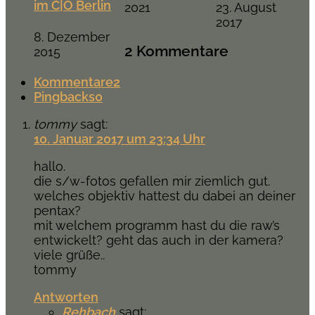
im C|O Berlin
2021
23. August
2017
8. Dezember
2 Kommentare
2015
Kommentare
2
Pingbacks
0
tommy
sagt:
10. Januar 2017 um 23:34 Uhr
hallo.
die s/w-fotos gefallen mir ziemlich gut.
welches objektiv hattest du dabei an deiner
pentax?
mit welchem programm hast du die raw’s
entwickelt? geht das auch in der kamera?
viele grüße..
tommy
Antworten
Rehbach
sagt: