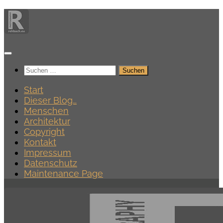
Zum
Inhalt
springen
Suchen
nach:
Start
Dieser Blog…
Menschen
Architektur
Copyright
Kontakt
Impressum
Datenschutz
Maintenance Page