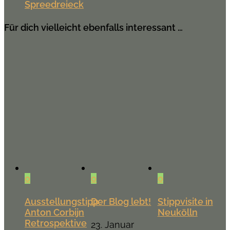
Spreedreieck
Für dich vielleicht ebenfalls interessant …
0
0
0
Ausstellungstipp:
Der Blog lebt!
Stippvisite in
Anton Corbijn
Neukölln
Retrospektive
23. Januar