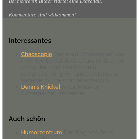
Bei mehreren Bilder startet eine Diaschau.
Kommentare sind willkommen!
Interessantes
Chaoscopie
The word “Chaoscope” was
invented by Ralph Abraham to describe
computer tools used to help
comprehending dynamic systems, a
superset of the strange attractors.
Dennis Knickel
Autor, Musiker,
Filmemacher, Reisender …
Auch schön
Humorzentrum
Der Blog von Zeha
Schmitdke