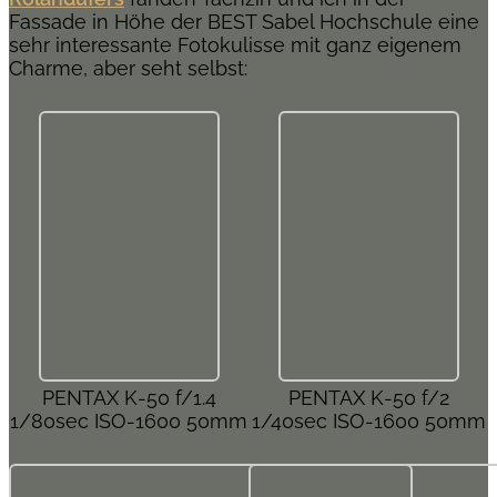
Fassade in Höhe der BEST Sabel Hochschule eine
sehr interessante Fotokulisse mit ganz eigenem
Charme, aber seht selbst:
PENTAX K-50 f/1.4
PENTAX K-50 f/2
1/80sec ISO-1600 50mm
1/40sec ISO-1600 50mm