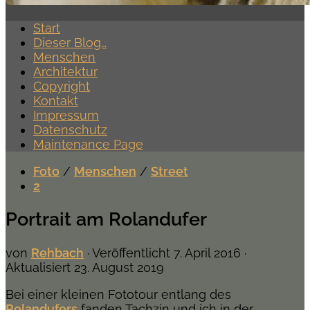
Start
Dieser Blog…
Menschen
Architektur
Copyright
Kontakt
Impressum
Datenschutz
Maintenance Page
Foto
/
Menschen
/
Street
2
Portrait am Rolandufer
von
Rehbach
· Veröffentlicht
7. April 2016
·
Aktualisiert
23. August 2019
Bei einer kleinen Fototour entlang des
Rolandufers
fanden Tachzin und ich in der