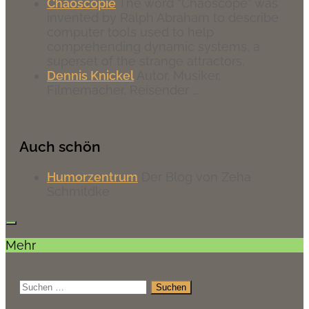
Chaoscopie
The word “Chaoscope” was
invented by Ralph Abraham to describe
computer tools used to help
comprehending dynamic systems, a
superset of the strange attractors.
Dennis Knickel
Autor, Musiker,
Filmemacher, Reisender …
Auch schön
Humorzentrum
Der Blog von Zeha
Schmitdke
Mehr
Suchen
nach: