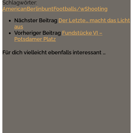
Schlagwörter:
American
Berlin
bunt
Football
s/w
Shooting
Nächster Beitrag
Der Letzte… macht das Licht
aus
Vorheriger Beitrag
Fundstücke VI –
Potsdamer Platz
Für dich vielleicht ebenfalls interessant …