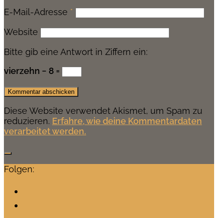
E-Mail-Adresse
*
Website
Bitte gib eine Antwort in Ziffern ein:
vierzehn − 8 =
Diese Website verwendet Akismet, um Spam zu
reduzieren.
Erfahre, wie deine Kommentardaten
verarbeitet werden.
Folgen: