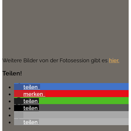
Weitere Bilder von der Fotosession gibt es
hier.
Teilen!
teilen
merken
teilen
teilen
teilen