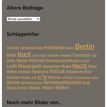
Ältere Beiträge
Ältere
Beiträge
Schlagwörter
Berlin
Architektur
Alexanderplatz
Abstrakt
Baum
bunt
blau
Fundstück
Dach
Fassade
featured
Cafe
Glas
Himmel
Grün
Herbst
Karneval der Kulturen
Kunst
Nacht
Mauerpark
Licht
Menschen
Model
Natur
Portrait
Nebel
orange
Panorama
Potsdamer Platz
s/w
Schnee
rot
Reflektion
Regen
schwarz
Schönhauser Allee
Sonne
Sonnenuntergang
Stadt
Sonnenaufgang
Wolken
Wasser
Winter
Street
Strasse
Noch mehr Bilder von...