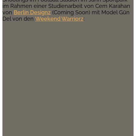
im Rahmen einer Studienarbeit von Cem Karahan
von
Berlin Designz
(Coming Soon) mit Model Gün
Del von den
Weekend Warriorz
: