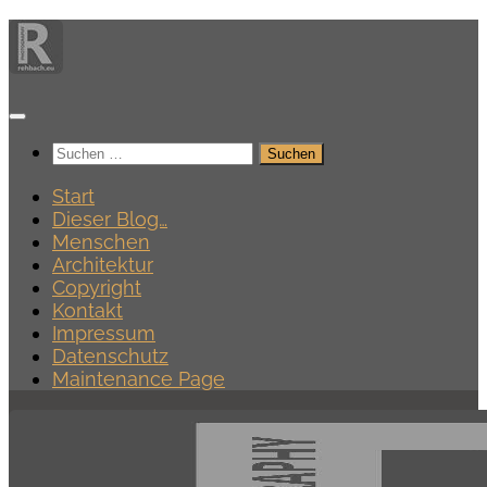
Zum
Inhalt
springen
Suchen
nach:
Start
Dieser Blog…
Menschen
Architektur
Copyright
Kontakt
Impressum
Datenschutz
Maintenance Page