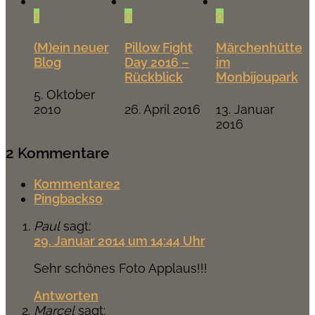
1
0
0
(M)ein neuer
Pillow Fight
Märchenhütte
Blog
Day 2016 –
im
Rückblick
Monbijoupark
5. Oktober
2010
26. April 2016
13. Januar
2016
2 Kommentare
Kommentare
2
Pingbacks
0
Paul
sagt:
29. Januar 2014 um 14:44 Uhr
Sehr schönes Foto Applaus!!!
Antworten
Marcel
sagt: