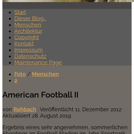
Start
Dieser Blog…
Menschen
Architektur
Copyright
Kontakt
Impressum
Datenschutz
Maintenance Page
Foto
/
Menschen
2
American Football II
von
Rehbach
· Veröffentlicht
11. Dezember 2012
·
Aktualisiert
28. August 2019
Ergebnis eines sehr angenehmen, sommerlichen
Shootings im Football Stadion im Jahn Sportpark