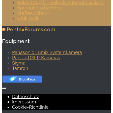
Roland Vögtli – Galleria Punctum Saliens
Spreephoto by Fersy
Steffen Schnur
Ufuk Tekin
PentaxForums.com
Equipment
Panasonic Lumix Systemkamera
Pentax DSLR Kameras
Sigma
Tamron
Datenschutz
Impressum
Cookie-Richtlinie