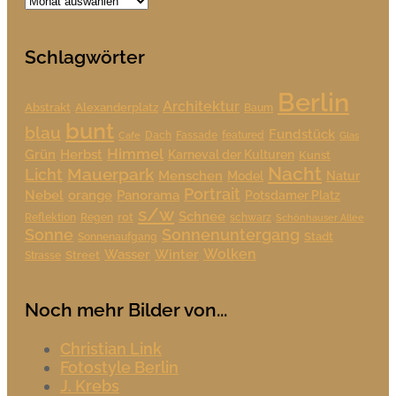
Beiträge
Schlagwörter
Berlin
Architektur
Alexanderplatz
Abstrakt
Baum
bunt
blau
Fundstück
Dach
Fassade
featured
Cafe
Glas
Himmel
Grün
Herbst
Karneval der Kulturen
Kunst
Nacht
Mauerpark
Licht
Menschen
Model
Natur
Portrait
Nebel
orange
Panorama
Potsdamer Platz
s/w
Schnee
rot
Reflektion
Regen
schwarz
Schönhauser Allee
Sonne
Sonnenuntergang
Stadt
Sonnenaufgang
Wolken
Wasser
Winter
Street
Strasse
Noch mehr Bilder von...
Christian Link
Fotostyle Berlin
J. Krebs