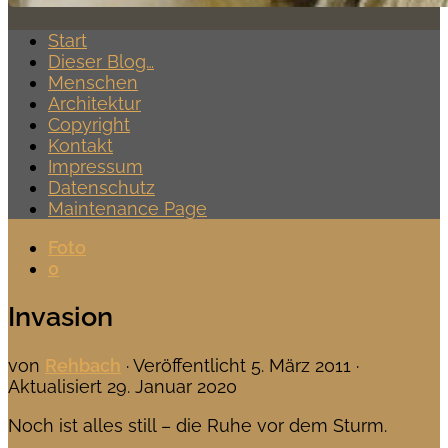
Start
Dieser Blog…
Menschen
Architektur
Copyright
Kontakt
Impressum
Datenschutz
Maintenance Page
Foto
0
Invasion
von
Rehbach
· Veröffentlicht
5. März 2011
·
Aktualisiert
29. Januar 2020
Noch ist alles still – die Ruhe vor dem Sturm.