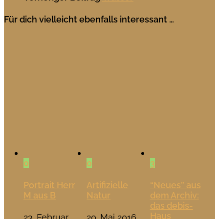
Für dich vielleicht ebenfalls interessant …
0
0
3
Portrait Herr
Artifizielle
“Neues” aus
M aus B
Natur
dem Archiv:
das debis-
Haus
23. Februar
20. Mai 2016