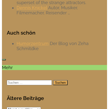
superset of the strange attractors.
Dennis Knickel
Autor, Musiker,
Filmemacher, Reisender …
Auch schön
Humorzentrum
Der Blog von Zeha
Schmitdke
Mehr
Suchen
nach:
Ältere Beiträge
Ältere