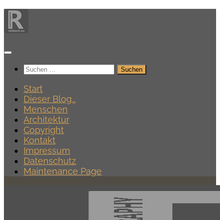
Zum
Inhalt
springen
Suchen
nach:
Start
Dieser Blog…
Menschen
Architektur
Copyright
Kontakt
Impressum
Datenschutz
Maintenance Page