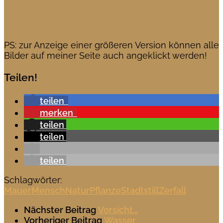
PS: zur Anzeige einer größeren Version können alle
Bilder auf meiner Seite auch angeklickt werden!
Teilen!
teilen
merken
teilen
teilen
teilen
Schlagwörter:
Mauer
Mensch
Natur
Pflanze
Stadt
still
Zerfall
Nächster Beitrag
Vorsicht…
Vorheriger Beitrag
Wasser