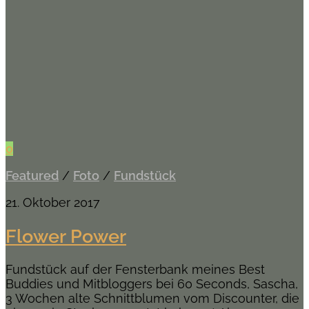
0
Featured
/
Foto
/
Fundstück
21. Oktober 2017
Flower Power
Fundstück auf der Fensterbank meines Best
Buddies und Mitbloggers bei 60 Seconds, Sascha,
3 Wochen alte Schnittblumen vom Discounter, die