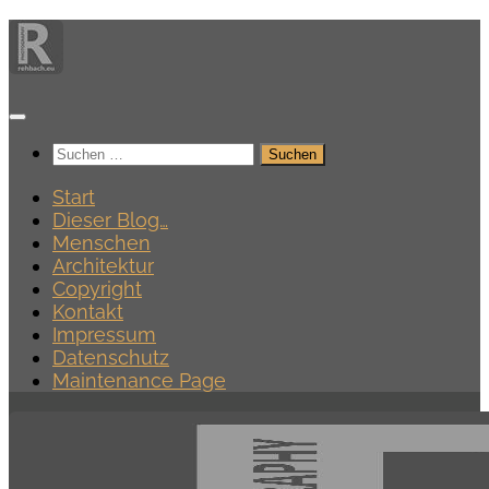
Zum
Inhalt
springen
Suchen
nach:
Start
Dieser Blog…
Menschen
Architektur
Copyright
Kontakt
Impressum
Datenschutz
Maintenance Page