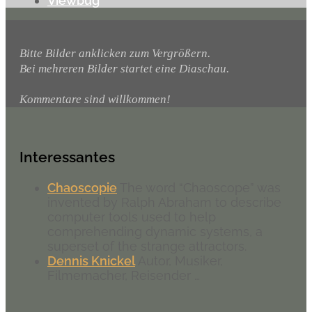
Viewbug
Bitte Bilder anklicken zum Vergrößern.
Bei mehreren Bilder startet eine Diaschau.
Kommentare sind willkommen!
Interessantes
Chaoscopie
The word “Chaoscope” was
invented by Ralph Abraham to describe
computer tools used to help
comprehending dynamic systems, a
superset of the strange attractors.
Dennis Knickel
Autor, Musiker,
Filmemacher, Reisender …