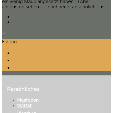
ein wenig Staub angesetzt haben :-) Aber
ansonsten sehen sie noch recht ansehnlich aus,...
Folgen:
Persönliches
Mastodon
twitter