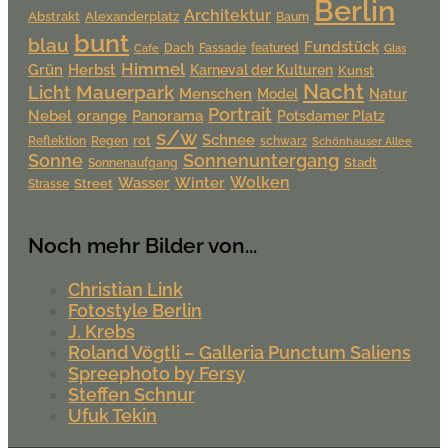
Berlin
Architektur
Alexanderplatz
Abstrakt
Baum
bunt
blau
Fundstück
Dach
Fassade
featured
Cafe
Glas
Himmel
Grün
Herbst
Karneval der Kulturen
Kunst
Nacht
Mauerpark
Licht
Menschen
Model
Natur
Portrait
Nebel
orange
Panorama
Potsdamer Platz
s/w
Schnee
rot
Reflektion
Regen
schwarz
Schönhauser Allee
Sonne
Sonnenuntergang
Stadt
Sonnenaufgang
Wolken
Wasser
Winter
Street
Strasse
Noch mehr Bilder von...
Christian Link
Fotostyle Berlin
J. Krebs
Roland Vögtli – Galleria Punctum Saliens
Spreephoto by Fersy
Steffen Schnur
Ufuk Tekin