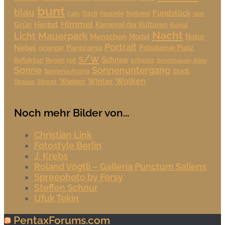
bunt
blau
Fundstück
Dach
Fassade
featured
Cafe
Glas
Himmel
Grün
Herbst
Karneval der Kulturen
Kunst
Nacht
Mauerpark
Licht
Menschen
Model
Natur
Portrait
Nebel
orange
Panorama
Potsdamer Platz
s/w
Schnee
rot
Reflektion
Regen
schwarz
Schönhauser Allee
Sonne
Sonnenuntergang
Stadt
Sonnenaufgang
Wolken
Wasser
Winter
Street
Strasse
Noch mehr Bilder von...
Christian Link
Fotostyle Berlin
J. Krebs
Roland Vögtli – Galleria Punctum Saliens
Spreephoto by Fersy
Steffen Schnur
Ufuk Tekin
PentaxForums.com