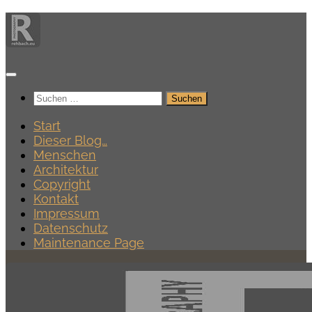
Zum
Inhalt
springen
Suchen
nach:
Start
Dieser Blog…
Menschen
Architektur
Copyright
Kontakt
Impressum
Datenschutz
Maintenance Page