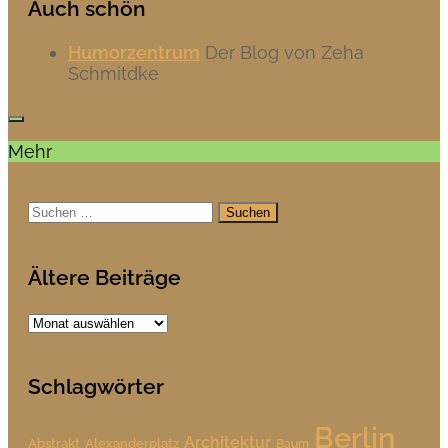
Auch schön
Humorzentrum
Der Blog von Zeha
Schmitdke
Mehr
Suchen
nach:
Ältere Beiträge
Ältere
Beiträge
Schlagwörter
Berlin
Architektur
Alexanderplatz
Abstrakt
Baum