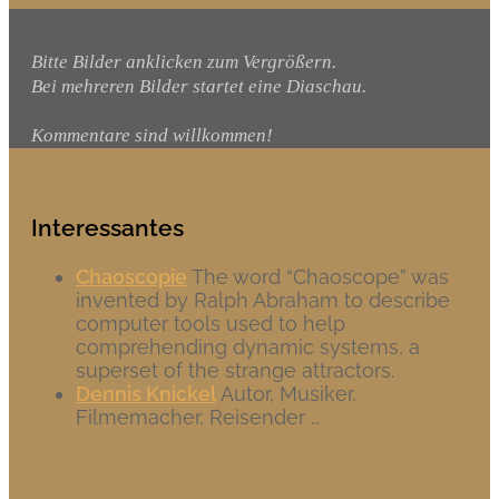
Bitte Bilder anklicken zum Vergrößern.
Bei mehreren Bilder startet eine Diaschau.
Kommentare sind willkommen!
Interessantes
Chaoscopie
The word “Chaoscope” was
invented by Ralph Abraham to describe
computer tools used to help
comprehending dynamic systems, a
superset of the strange attractors.
Dennis Knickel
Autor, Musiker,
Filmemacher, Reisender …