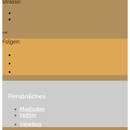
Strasse:
Folgen:
Persönliches
Mastodon
twitter
Viewbug