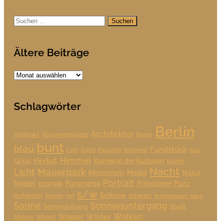
Suchen
nach:
Ältere Beiträge
Ältere
Beiträge
Schlagwörter
Berlin
Architektur
Alexanderplatz
Abstrakt
Baum
bunt
blau
Fundstück
Dach
Fassade
featured
Cafe
Glas
Himmel
Grün
Herbst
Karneval der Kulturen
Kunst
Nacht
Mauerpark
Licht
Menschen
Model
Natur
Portrait
Nebel
orange
Panorama
Potsdamer Platz
s/w
Schnee
rot
Reflektion
Regen
schwarz
Schönhauser Allee
Sonne
Sonnenuntergang
Stadt
Sonnenaufgang
Wolken
Wasser
Winter
Street
Strasse