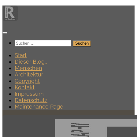
Zum
Inhalt
springen
Suchen
nach:
Start
Dieser Blog…
Menschen
Architektur
Copyright
Kontakt
Impressum
Datenschutz
Maintenance Page