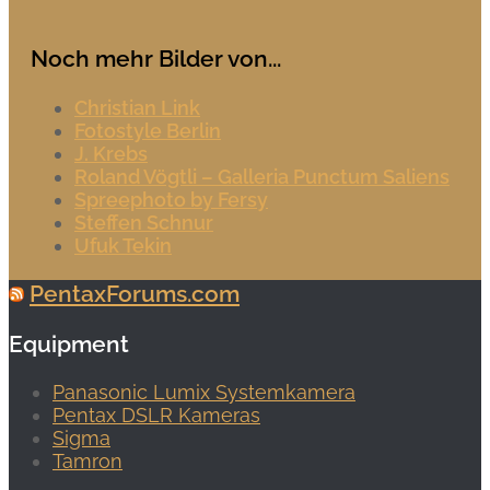
Noch mehr Bilder von...
Christian Link
Fotostyle Berlin
J. Krebs
Roland Vögtli – Galleria Punctum Saliens
Spreephoto by Fersy
Steffen Schnur
Ufuk Tekin
PentaxForums.com
Equipment
Panasonic Lumix Systemkamera
Pentax DSLR Kameras
Sigma
Tamron