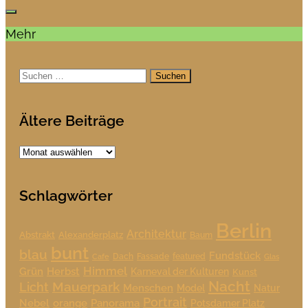
Mehr
Suchen
nach:
Ältere Beiträge
Ältere
Beiträge
Schlagwörter
Berlin
Architektur
Alexanderplatz
Abstrakt
Baum
bunt
blau
Fundstück
Dach
Fassade
featured
Cafe
Glas
Himmel
Grün
Herbst
Karneval der Kulturen
Kunst
Nacht
Mauerpark
Licht
Menschen
Model
Natur
Portrait
Nebel
orange
Panorama
Potsdamer Platz