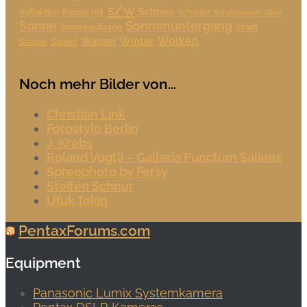
s/w
Schnee
rot
Reflektion
Regen
schwarz
Schönhauser Allee
Sonne
Sonnenuntergang
Stadt
Sonnenaufgang
Wolken
Wasser
Winter
Street
Strasse
Noch mehr Bilder von...
Christian Link
Fotostyle Berlin
J. Krebs
Roland Vögtli – Galleria Punctum Saliens
Spreephoto by Fersy
Steffen Schnur
Ufuk Tekin
PentaxForums.com
Equipment
Panasonic Lumix Systemkamera