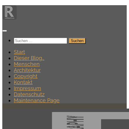
Zum
Inhalt
springen
Suchen
nach:
Start
Dieser Blog…
Menschen
Architektur
Copyright
Kontakt
Impressum
Datenschutz
Maintenance Page