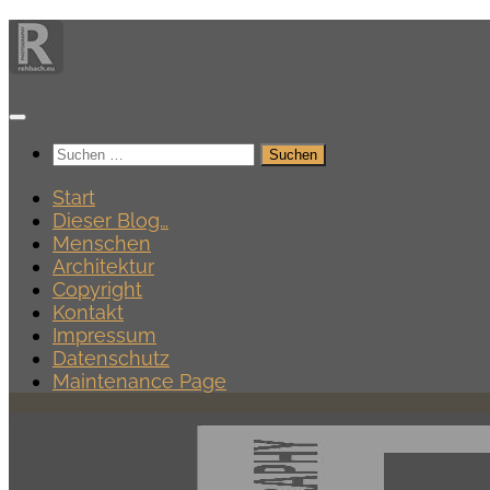
Zum
Inhalt
springen
Suchen
nach:
Start
Dieser Blog…
Menschen
Architektur
Copyright
Kontakt
Impressum
Datenschutz
Maintenance Page